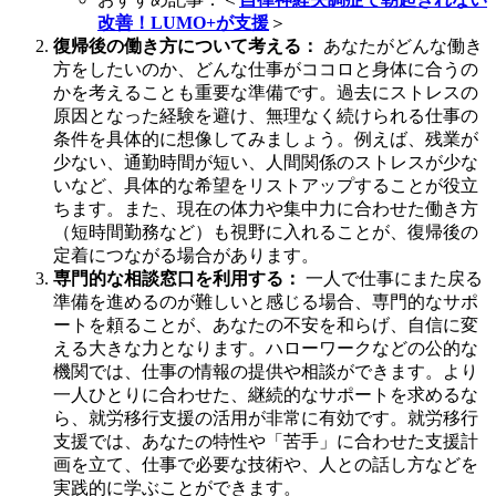
改善！LUMO+が支援
＞
復帰後の働き方について考える：
あなたがどんな働き
方をしたいのか、どんな仕事がココロと身体に合うの
かを考えることも重要な準備です。過去にストレスの
原因となった経験を避け、無理なく続けられる仕事の
条件を具体的に想像してみましょう。例えば、残業が
少ない、通勤時間が短い、人間関係のストレスが少な
いなど、具体的な希望をリストアップすることが役立
ちます。また、現在の体力や集中力に合わせた働き方
（短時間勤務など）も視野に入れることが、復帰後の
定着につながる場合があります。
専門的な相談窓口を利用する：
一人で仕事にまた戻る
準備を進めるのが難しいと感じる場合、専門的なサポ
ートを頼ることが、あなたの不安を和らげ、自信に変
える大きな力となります。ハローワークなどの公的な
機関では、仕事の情報の提供や相談ができます。より
一人ひとりに合わせた、継続的なサポートを求めるな
ら、就労移行支援の活用が非常に有効です。就労移行
支援では、あなたの特性や「苦手」に合わせた支援計
画を立て、仕事で必要な技術や、人との話し方などを
実践的に学ぶことができます。