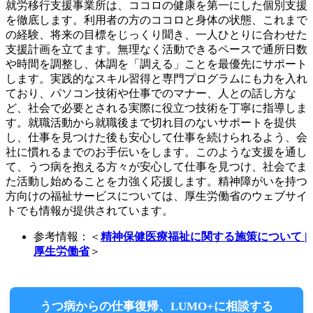
就労移行支援事業所は、ココロの健康を第一にした個別支援
を徹底します。利用者の方のココロと身体の状態、これまで
の経験、将来の目標をじっくり聞き、一人ひとりに合わせた
支援計画を立てます。無理なく活動できるペースで通所日数
や時間を調整し、体調を「調える」ことを最優先にサポート
します。実践的なスキル習得と専門プログラムにも力を入れ
ており、パソコン技術や仕事でのマナー、人との話し方な
ど、社会で必要とされる実際に役立つ技術を丁寧に指導しま
す。就職活動から就職後まで切れ目のないサポートを提供
し、仕事を見つけた後も安心して仕事を続けられるよう、会
社に慣れるまでのお手伝いをします。このような支援を通し
て、うつ病を抱える方々が安心して仕事を見つけ、社会でま
た活動し始めることを力強く応援します。精神障がいを持つ
方向けの福祉サービスについては、厚生労働省のウェブサイ
トでも情報が提供されています。
参考情報：＜
精神保健医療福祉に関する施策について |
厚生労働省
＞
うつ病からの仕事復帰、LUMO+に相談する