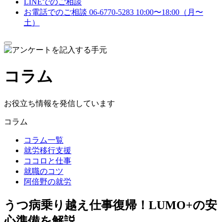
LINEでのご相談
お電話でのご相談
06-6770-5283
10:00〜18:00（月〜
土）
メ
ニ
ュ
コラム
ー
を
開
閉
お役立ち情報を発信しています
す
る
コラム
コラム一覧
就労移行支援
ココロと仕事
就職のコツ
阿倍野の就労
うつ病乗り越え仕事復帰！LUMO+の安
心準備を解説