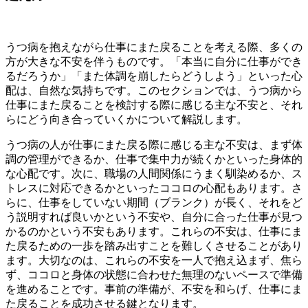
うつ病を抱えながら仕事にまた戻ることを考える際、多くの
方が大きな不安を伴うものです。「本当に自分に仕事ができ
るだろうか」「また体調を崩したらどうしよう」といった心
配は、自然な気持ちです。このセクションでは、うつ病から
仕事にまた戻ることを検討する際に感じる主な不安と、それ
らにどう向き合っていくかについて解説します。
うつ病の人が仕事にまた戻る際に感じる主な不安は、まず体
調の管理ができるか、仕事で集中力が続くかといった身体的
な心配です。次に、職場の人間関係にうまく馴染めるか、ス
トレスに対応できるかといったココロの心配もあります。さ
らに、仕事をしていない期間（ブランク）が長く、それをど
う説明すれば良いかという不安や、自分に合った仕事が見つ
かるのかという不安もあります。これらの不安は、仕事にま
た戻るための一歩を踏み出すことを難しくさせることがあり
ます。大切なのは、これらの不安を一人で抱え込まず、焦ら
ず、ココロと身体の状態に合わせた無理のないペースで準備
を進めることです。事前の準備が、不安を和らげ、仕事にま
た戻ることを成功させる鍵となります。