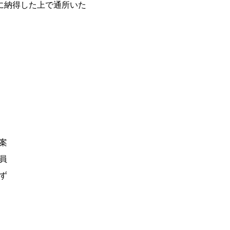
に納得した上で通所いた
案
員
ず