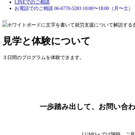
LINEでのご相談
お電話でのご相談
06-6770-5283
10:00〜18:00（月〜土）
メ
ニ
ュ
見学と体験について
ー
を
開
閉
３日間のプログラムを体験できます。
す
る
一歩踏み出して、お問い合
LUMO＋では随時、ご