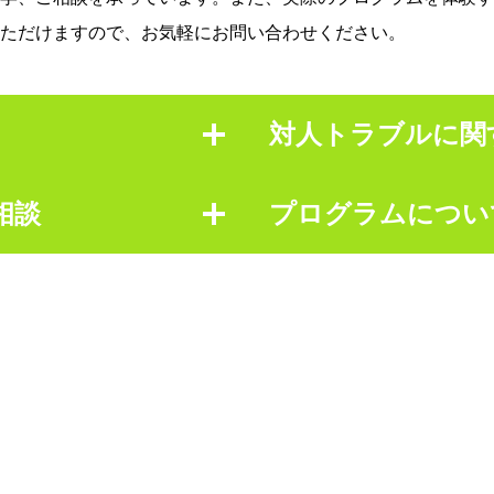
ただけますので、お気軽にお問い合わせください。
対人トラブルに関
相談
プログラムについ
対人関係でトラブル
人と話すときに緊張
示についての不安
対人関係のストレス
どんなサポートがあ
ているか知りたい
感情をコントロール
定を達成したい
どんなスキルを習得
探したい
予定の管理が苦手
るようになりたい
体験や見学について
するのか知りたい
利用方法についての
受けたい
プログラム全体の説