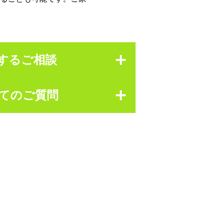
するご相談
てのご質問
が起きたことがある
してしまう
をいつも感じる
るのかを知りたい
することを身に付けたい
できるのかを知りたい
案内を受けたい
相談をしたい
明を受けたい