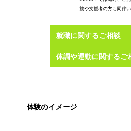
族や支援者の方も同伴い
就職に関するご相談
体調や運動に関するご
仕事が長続きしない
ブランクが長く次が不安
障がいや特性の職場への開
生活リズムを整えたい
どんなスキルが必要とされ
仕事ができる体力とその安
自分に合った職場や仕事を
運動でストレス管理ができ
LUMO＋でどんな運動を
体験のイメージ
運動の効果に関する説明を