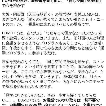
LUMO+の強み。履歴書を書く前に、「同じ空間での運動」
で心を溶かす
大阪・阿倍野（天王寺駅近く）の就労移行支援LUMO+は、
まさにそんな「働くのが怖くてたまらない引きこもり・ニー
トの方」が、一番最初に訪れるリハビリの場所です。
LUMO+では、あなたに「なぜ今まで働かなかったのか」を
深く詮索するスタッフはいません。また、初対面の人と無理
に会話をさせるようなプログラムもありません。 まずは週1
回、午後から来て、同じ悩みを抱える仲間たちと無心で『運
動プログラム』に参加するだけ。
言葉を交わさなくても、「同じ空間で身体を動かす、ストレ
ッチをする」という時間を共有することで、脳の恐怖センサ
ーが「あ、ここにいても攻撃されないんだ、安全なんだ」と
少しずつ安心を学習していきます。 身体がほぐれ、社会へ
の恐怖心がゆっくりと溶けてから、あなたに合ったステップ
で就活を始めればいいのです。
「見学に行きたいけれど、その一歩すら怖くてたまらな
い…」。 LUMO+では、
お電話でのやり取りは一切不要で
す。24時間WEBのお問い合わせフォームから、文字だけで