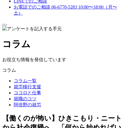
LINEでのご相談
お電話でのご相談
06-6770-5283
10:00〜18:00（月〜
土）
メ
ニ
ュ
コラム
ー
を
開
閉
お役立ち情報を発信しています
す
る
コラム
コラム一覧
就労移行支援
ココロと仕事
就職のコツ
阿倍野の就労
【働くのが怖い】ひきこもり・ニート
から社会復帰へ。「何から始めればい