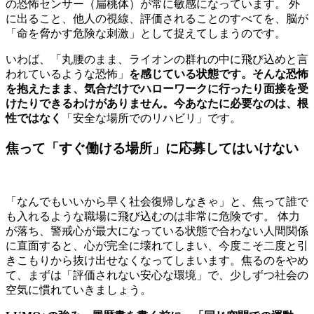
の恐怖センサー（扁桃体）が常に敏感になっています。 外
に出ること、他人の視線、評価されることのすべてを、脳が
「命を脅かす危険な刺激」として捉えてしまうのです。
いわば、「丸腰のまま、ライオンの群れの中に飛び込めと言
われているような恐怖」
を感じている状態です。そんな恐怖
を抱えたまま、気合だけでハローワークに行ったり面接を受
けたりできるわけがありません。今あなたに必要なのは、根
性ではなく
「安全な場所でのリハビリ」です。
焦って「すぐ働ける場所」に応募してはいけない
「なんでもいいから早く社会復帰しなきゃ」と、焦って誰で
も入れるような職場に飛び込むのは非常に危険です。 体力
が落ち、警戒心が最大になっている状態で合わない人間関係
に直面すると、心が完全に壊れてしまい、今度こそ二度と引
きこもりから抜け出せなくなってしまいます。焦るのをやめ
て、まずは「評価されない安心な環境」で、少しずつ社会の
空気に慣れていきましょう。