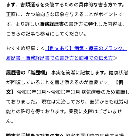
まず、書類選考を突破するための具体的な書き方です。
正直に、かつ前向きな印象を与えることがポイントで
す。より詳しい
職務経歴書
の書き方に特化した内容は、
こちらの記事も参考にしてください。
おすすめ記事：＜
【例文あり】病気・療養のブランク、
履歴書・職務経歴書での書き方と面接での伝え方
＞
履歴書の「職歴欄」
事実を簡潔に記載します。健康状態
が回復していることを書き添えるのが重要です。
【例
文】
令和〇年〇月～令和〇年〇月 病気療養のため離職し
ておりました。 現在は完治しており、医師からも就労可
能との許可を得ております。業務に支障はございませ
ん。
障害者手帳をお持ちの方へ
障害者雇用枠で応募する場