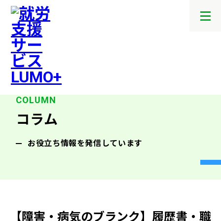
メ
ニ
ュ
ー
を
開
閉
す
る
コラム
お役立ち情報を発信しています
【障害・病気のブランク】履歴書・職