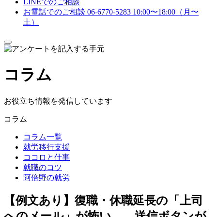
LINEでのご相談
お電話でのご相談
06-6770-5283
10:00〜18:00（月〜
土）
メ
ニ
ュ
コラム
ー
を
開
閉
お役立ち情報を発信しています
す
る
コラム
コラム一覧
就労移行支援
ココロと仕事
就職のコツ
阿倍野の就労
【例文あり】復職・休職延長の「上司
へのメール」が怖い…。送信ボタンが