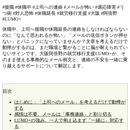
#復職 #休職中 #上司への連絡 #メールが怖い #適応障害 #う
つ病 #対人恐怖 #休職延長 #就労移行支援 #大阪 #阿倍野
#LUMO+
休職中、上司へ復職や休職延長の連絡をしなければならない
のに「なんて思われるか怖い」「メールの送信ボタンが押せ
ない」とパニックになっていませんか？文章を考えるだけで
動悸がするのは、まだ職場と繋がることに脳が耐えられてい
ないサインです。大阪阿倍野の就労移行支援LUMO+が、そ
のまま使える事務的なメール例文と、連絡の不安を一緒に乗
り越えるサポートについて解説します。
目次
はじめに：「上司へのメール」を考えるだけで動悸が
する
感情は不要。メールは「事務連絡」と割り切る
LUMO+の強み。一人で抱え込まず「一緒に」対応す
る