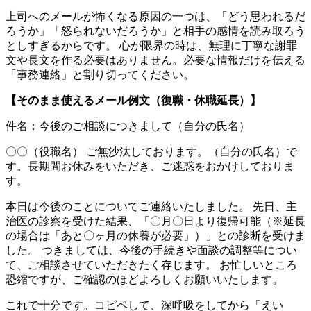
上司へのメールが怖くなる原因の一つは、「どう思われるだ
ろうか」「怒られないだろうか」と相手の感情を読み取ろう
としすぎるからです。 心が限界の時は、無理に丁寧な謝罪
文や長文を作る必要はありません。必要な情報だけを伝える
「事務連絡」と割り切ってください。
【そのまま使えるメール例文（復職・休職延長）】
件名：今後のご相談につきまして（自分の氏名）
〇〇（役職名） ご無沙汰しております。（自分の氏名）で
す。長期間お休みをいただき、ご迷惑をおかけしておりま
す。
本日は今後のことについてご連絡いたしました。 先日、主
治医の診察を受けた結果、「〇月〇日より復帰可能（※延長
の場合は「あと〇ヶ月の休養が必要」）」との診断を受けま
した。 つきましては、今後の手続きや面談の調整等につい
て、ご相談させていただきたく存じます。 お忙しいところ
恐縮ですが、ご確認のほどよろしくお願いいたします。
これで十分です。コピペして、深呼吸をしてから「えい