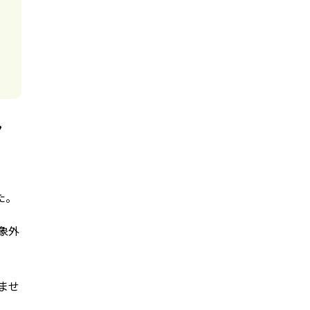
ん
た。
象外
ませ