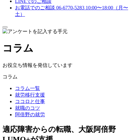
LINEでのご相談
お電話でのご相談
06-6770-5283
10:00〜18:00（月〜
土）
メ
ニ
ュ
コラム
ー
を
開
閉
お役立ち情報を発信しています
す
る
コラム
コラム一覧
就労移行支援
ココロと仕事
就職のコツ
阿倍野の就労
適応障害からの転職、大阪阿倍野
LUMO+が支援