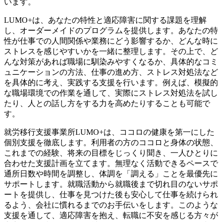
います。
LUMO+は、あなたの特性と適応障害に関する課題を理解
し、オーダーメイドのプログラムを提供します。あなたの特
性が仕事での人間関係や業務にどう影響するか、どんな時に
ストレスを感じやすいかを一緒に整理します。その上で、ど
んな対策があれば職場に馴染みやすくなるか、具体的なコミ
ュニケーションの方法、仕事の進め方、ストレス対処法など
を具体的に考え、実践する支援を行います。例えば、模擬的
な職場環境での作業を通して、実際にストレス対処法を試し
たり、人との話し方をする力を高めたりすることも可能で
す。
就労移行支援事業所LUMO+は、ココロの健康を第一にした
個別支援を徹底します。利用者の方のココロと身体の状態、
これまでの経験、将来の目標をじっくり聞き、一人ひとりに
合わせた支援計画を立てます。無理なく活動できるペースで
通所日数や時間を調整し、体調を「調える」ことを最優先に
サポートします。就職活動から就職後まで切れ目のないサポ
ートを提供し、仕事を見つけた後も安心して仕事を続けられ
るよう、会社に慣れるまでのお手伝いをします。このような
支援を通して、適応障害を抱え、転職に不安を感じる方々が