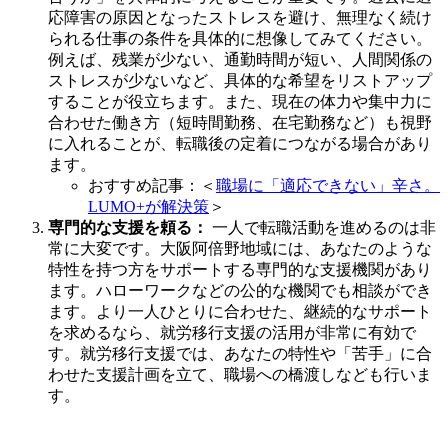
応障害の原因となったストレスを避け、無理なく続け
られる仕事の条件を具体的に想像してみてください。
例えば、残業が少ない、通勤時間が短い、人間関係の
ストレスが少ないなど、具体的な希望をリストアップ
することが役立ちます。また、現在の体力や集中力に
合わせた働き方（短時間勤務、在宅勤務など）も視野
に入れることが、転職後の定着につながる場合があり
ます。
おすすめ記事：＜
職場に「適応できない」辛さ。
LUMO+が解決策
＞
専門的な支援を頼る：
一人で転職活動を進めるのは非
常に大変です。大阪阿倍野地域には、あなたのような
特性を持つ方をサポートする専門的な支援機関があり
ます。ハローワークなどの公的な機関でも相談ができ
ます。より一人ひとりに合わせた、継続的なサポート
を求めるなら、就労移行支援の活用が非常に有効で
す。就労移行支援では、あなたの特性や「苦手」に合
わせた支援計画を立て、職場への橋渡しなども行いま
す。