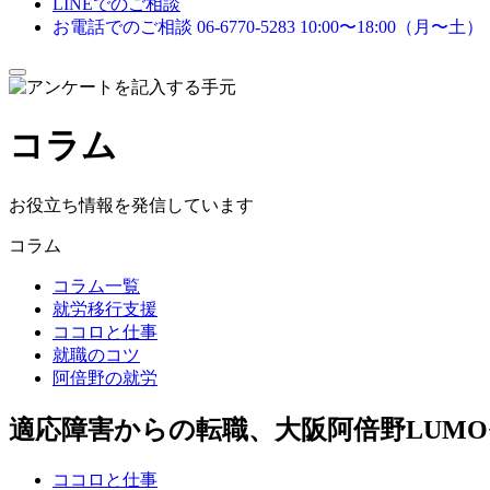
LINEでのご相談
お電話でのご相談
06-6770-5283
10:00〜18:00（月〜土）
メ
ニ
ュ
コラム
ー
を
開
閉
お役立ち情報を発信しています
す
る
コラム
コラム一覧
就労移行支援
ココロと仕事
就職のコツ
阿倍野の就労
適応障害からの転職、大阪阿倍野LUMO
ココロと仕事