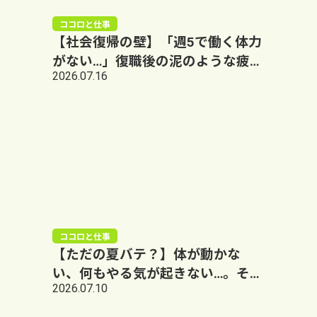
ココロと仕事
【社会復帰の壁】「週5で働く体力
がない…」復職後の泥のような疲れ
2026.07.16
を根本解決するリハビリ運動｜大
阪阿倍野LUMO+
ココロと仕事
【ただの夏バテ？】体が動かな
い、何もやる気が起きない…。それ
2026.07.10
は脳が限界を迎えた「夏うつ」の
サイン｜大阪阿倍野LUMO+