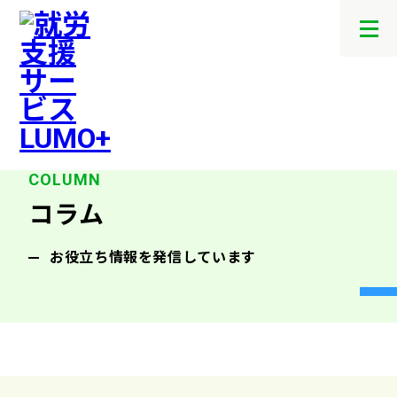
メ
ニ
ュ
ー
を
開
閉
す
る
コラム
お役立ち情報を発信しています