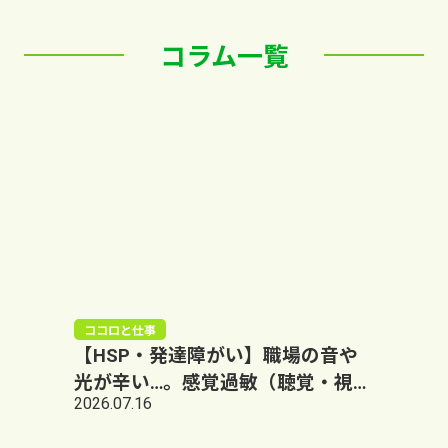
コラム一覧
ココロと仕事
【HSP・発達障がい】職場の音や
光が辛い…。感覚過敏（聴覚・視
2026.07.16
覚）による泥のような疲労を防ぐ
「原始反射」アプローチ｜大阪阿