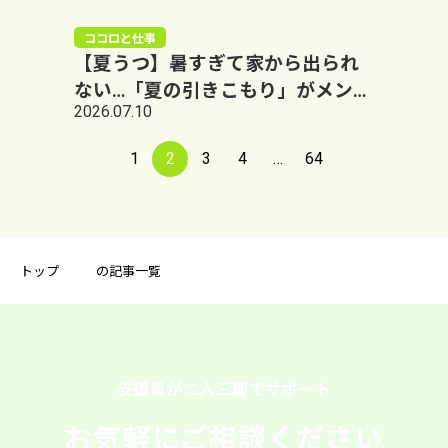
ココロと仕事
【夏うつ】暑すぎて家から出られ
ない…「夏の引きこもり」がメンタ
2026.07.10
ルを急速に悪化させる理由｜大阪
阿倍野LUMO+
1
2
3
4
…
64
トップ
の記事一覧
支援員が二人三脚でサポート
お気軽にご相談ください