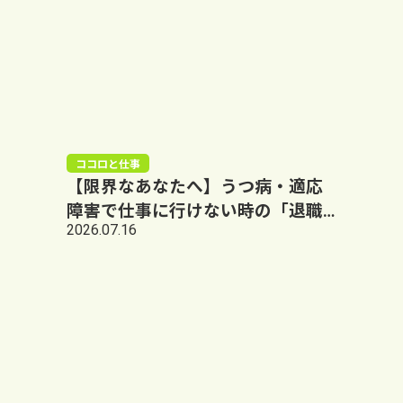
倍野LUMO+
ココロと仕事
【限界なあなたへ】うつ病・適応
障害で仕事に行けない時の「退職
2026.07.16
の伝え方」と大阪阿倍野での再出
発ステップ｜LUMO+