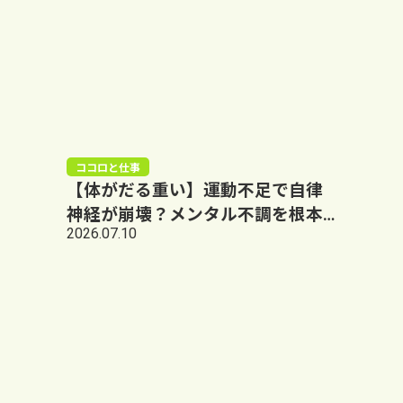
ココロと仕事
【体がだる重い】運動不足で自律
神経が崩壊？メンタル不調を根本
2026.07.10
から変える「リハビリ運動」の力
｜大阪阿倍野LUMO+