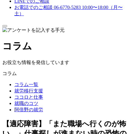
LINEでのご相談
お電話でのご相談
06-6770-5283
10:00〜18:00（月〜
土）
メ
ニ
ュ
コラム
ー
を
開
閉
お役立ち情報を発信しています
す
る
コラム
コラム一覧
就労移行支援
ココロと仕事
就職のコツ
阿倍野の就労
【適応障害】「また職場へ行くのが怖
い…」仕事探しが進まない時の恐怖の