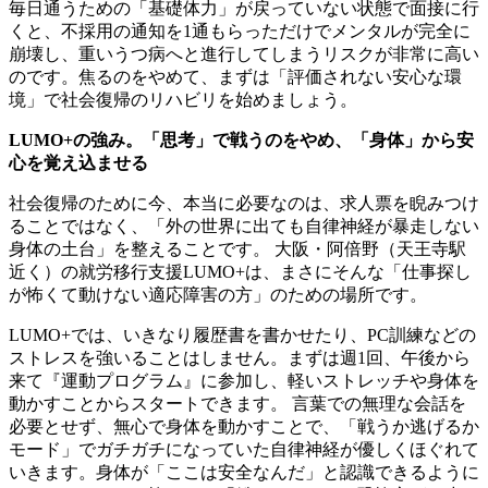
毎日通うための「基礎体力」が戻っていない状態で面接に行
くと、不採用の通知を1通もらっただけでメンタルが完全に
崩壊し、重いうつ病へと進行してしまうリスクが非常に高い
のです。焦るのをやめて、まずは「評価されない安心な環
境」で社会復帰のリハビリを始めましょう。
LUMO+の強み。「思考」で戦うのをやめ、「身体」から安
心を覚え込ませる
社会復帰のために今、本当に必要なのは、求人票を睨みつけ
ることではなく、「外の世界に出ても自律神経が暴走しない
身体の土台」を整えることです。 大阪・阿倍野（天王寺駅
近く）の就労移行支援LUMO+は、まさにそんな「仕事探し
が怖くて動けない適応障害の方」のための場所です。
LUMO+では、いきなり履歴書を書かせたり、PC訓練などの
ストレスを強いることはしません。まずは週1回、午後から
来て『運動プログラム』に参加し、軽いストレッチや身体を
動かすことからスタートできます。 言葉での無理な会話を
必要とせず、無心で身体を動かすことで、「戦うか逃げるか
モード」でガチガチになっていた自律神経が優しくほぐれて
いきます。身体が「ここは安全なんだ」と認識できるように