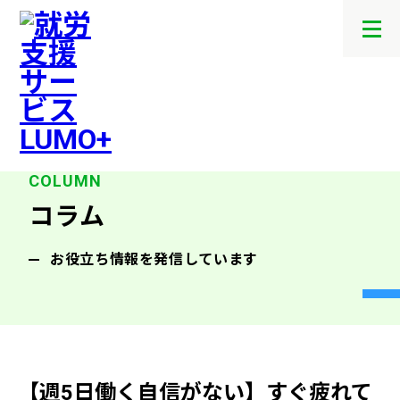
メ
ニ
ュ
ー
を
開
閉
す
る
コラム
お役立ち情報を発信しています
【週5日働く自信がない】すぐ疲れて