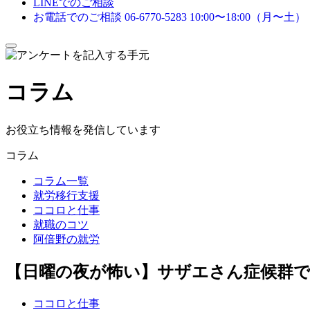
LINEでのご相談
お電話でのご相談
06-6770-5283
10:00〜18:00（月〜土）
メ
ニ
ュ
コラム
ー
を
開
閉
お役立ち情報を発信しています
す
る
コラム
コラム一覧
就労移行支援
ココロと仕事
就職のコツ
阿倍野の就労
【日曜の夜が怖い】サザエさん症候群で
ココロと仕事