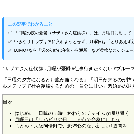
この記事でわかること
「日曜の夜の憂鬱（サザエさん症候群）」は、月曜日に対して
いきなりトップギアに入れようとせず、月曜日は「とりあえず顔
LUMO+なら「週の初めは午後から通所」など柔軟なスケジュ
#サザエさん症候群 #月曜が憂鬱 #仕事行きたくない #ブルーマン
「日曜の夕方になるとお腹が痛くなる」「明日が来るのが怖
ルステップで社会復帰するための「自分に甘い」週始めの迎
目次
はじめに：日曜の18時、終わりのチャイムが鳴り響く
月曜日は「リハビリの日」。50点で合格にしよう
まとめ：大阪阿倍野で、恐怖心のない新しい1週間を