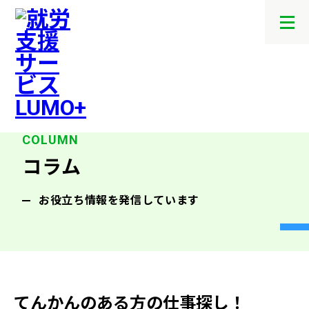
メ
ニ
ュ
ー
を
開
閉
す
る
コラム
お役立ち情報を発信しています
てんかんのある方の仕事探し！