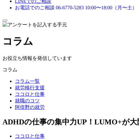
LINEでのご相談
お電話でのご相談
06-6770-5283
10:00〜18:00（月〜土）
メ
ニ
ュ
コラム
ー
を
開
閉
お役立ち情報を発信しています
す
る
コラム
コラム一覧
就労移行支援
ココロと仕事
就職のコツ
阿倍野の就労
ADHDの仕事の集中力UP！LUMO+が
ココロと仕事