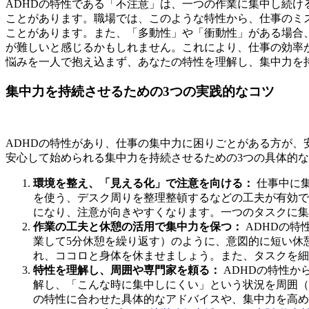
ADHDの特性である「不注意」は、一つの作業に集中し続
ことがあります。職場では、このような特性から、仕事のミ
ことがあります。また、「多動性」や「衝動性」がある場合
が難しいと感じるかもしれません。これにより、仕事の効率
悩みを一人で抱え込まず、あなたの特性を理解し、集中力を
集中力を持続させるための3つの実践的なコツ
ADHDの特性があり、仕事の集中力に困りごとがある方が
安心して始められる集中力を持続させるための3つの具体的
環境を整え、「見える化」で注意を向ける：
仕事中に
を使う、デスク周りを整理整頓するなどの工夫が有効で
になり、注意が向きやすくなります。一つのタスクに集
作業の工夫と休憩の活用で集中力を保つ：
ADHDの特
業して5分休憩を繰り返す）のように、意図的に短い休
れ、ココロと身体を休ませましょう。また、タスクを細
特性を理解し、周囲や専門家を頼る：
ADHDの特性か
解し、「こんな時に集中しにくい」という状況を周囲（
の特性に合わせた具体的なアドバイスや、集中力を高め