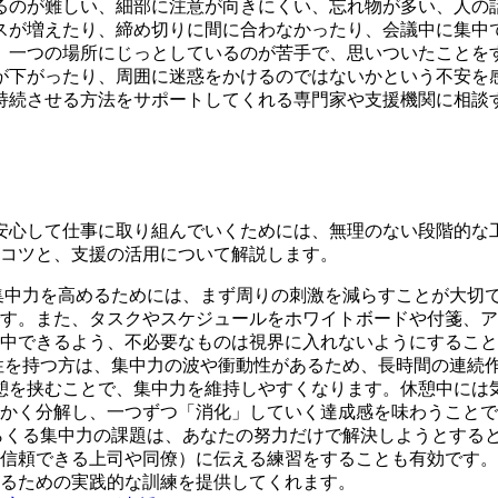
けるのが難しい、細部に注意が向きにくい、忘れ物が多い、人の
スが増えたり、締め切りに間に合わなかったり、会議中に集中
、一つの場所にじっとしているのが苦手で、思いついたことを
が下がったり、周囲に迷惑をかけるのではないかという不安を
持続させる方法をサポートしてくれる専門家や支援機関に相談
、安心して仕事に取り組んでいくためには、無理のない段階的な
なコツと、支援の活用について解説します。
集中力を高めるためには、まず周りの刺激を減らすことが大切
す。また、タスクやスケジュールをホワイトボードや付箋、ア
中できるよう、不必要なものは視界に入れないようにすること
性を持つ方は、集中力の波や衝動性があるため、長時間の連続
憩を挟むことで、集中力を維持しやすくなります。休憩中には
かく分解し、一つずつ「消化」していく達成感を味わうことで
らくる集中力の課題は、あなたの努力だけで解決しようとする
信頼できる上司や同僚）に伝える練習をすることも有効です。
るための実践的な訓練を提供してくれます。