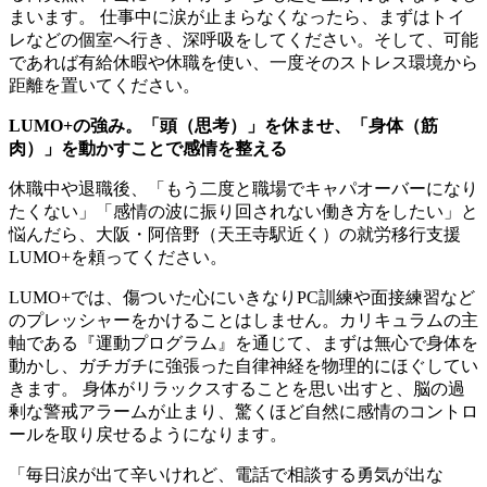
まいます。 仕事中に涙が止まらなくなったら、まずはトイ
レなどの個室へ行き、深呼吸をしてください。そして、可能
であれば有給休暇や休職を使い、一度そのストレス環境から
距離を置いてください。
LUMO+の強み。「頭（思考）」を休ませ、「身体（筋
肉）」を動かすことで感情を整える
休職中や退職後、「もう二度と職場でキャパオーバーになり
たくない」「感情の波に振り回されない働き方をしたい」と
悩んだら、大阪・阿倍野（天王寺駅近く）の就労移行支援
LUMO+を頼ってください。
LUMO+では、傷ついた心にいきなりPC訓練や面接練習など
のプレッシャーをかけることはしません。カリキュラムの主
軸である『運動プログラム』を通じて、まずは無心で身体を
動かし、ガチガチに強張った自律神経を物理的にほぐしてい
きます。 身体がリラックスすることを思い出すと、脳の過
剰な警戒アラームが止まり、驚くほど自然に感情のコントロ
ールを取り戻せるようになります。
「毎日涙が出て辛いけれど、電話で相談する勇気が出な