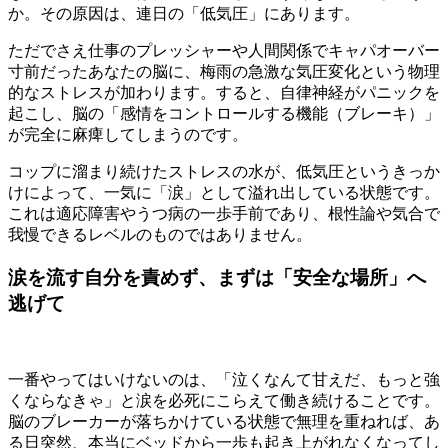
か。その原因は、連日の「低気圧」にあります。
ただでさえ仕事のプレッシャーや人間関係でキャパオーバー
寸前だったあなたの脳に、梅雨の急激な気圧変化という物理
的なストレスが加わります。すると、自律神経がパニックを
起こし、脳の「感情をコントロールする機能（ブレーキ）」
が完全に麻痺してしまうのです。
コップに溜まり続けたストレスの水が、低気圧というきっか
けによって、一気に「涙」として溢れ出している状態です。
これは適応障害やうつ病の一歩手前であり、根性論や気合で
我慢できるレベルのものではありません。
涙を流す自分を責めず、まずは「安全な場所」へ
逃げて
一番やってはいけないのは、「泣くなんて甘えだ、もっと強
くならなきゃ」と涙を必死にこらえて働き続けることです。
脳のブレーカーが落ちかけている状態で無理を重ねれば、あ
る日突然、本当にベッドから一歩も起き上がれなくなってし