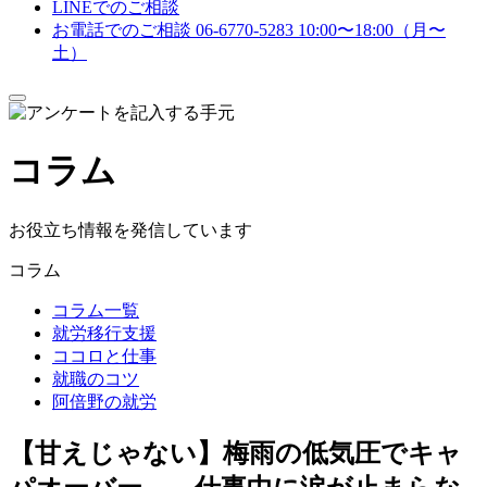
LINEでのご相談
お電話でのご相談
06-6770-5283
10:00〜18:00（月〜
土）
メ
ニ
ュ
コラム
ー
を
開
閉
お役立ち情報を発信しています
す
る
コラム
コラム一覧
就労移行支援
ココロと仕事
就職のコツ
阿倍野の就労
【甘えじゃない】梅雨の低気圧でキャ