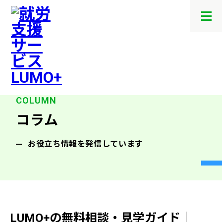
メ
ニ
ュ
ー
を
開
閉
す
る
コラム
お役立ち情報を発信しています
LUMO+の無料相談・見学ガイド｜