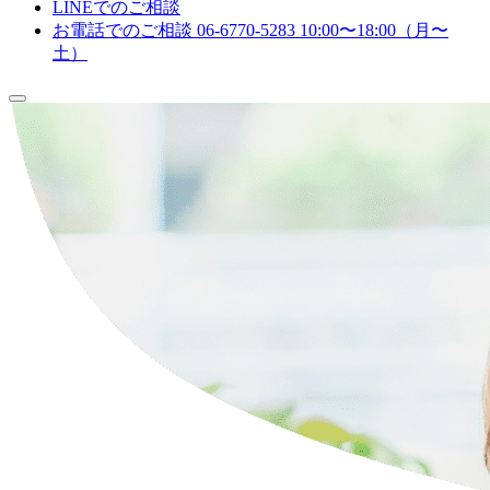
LINEでのご相談
お電話でのご相談
06-6770-5283
10:00〜18:00（月〜
土）
メ
ニ
ュ
ー
を
開
閉
す
る