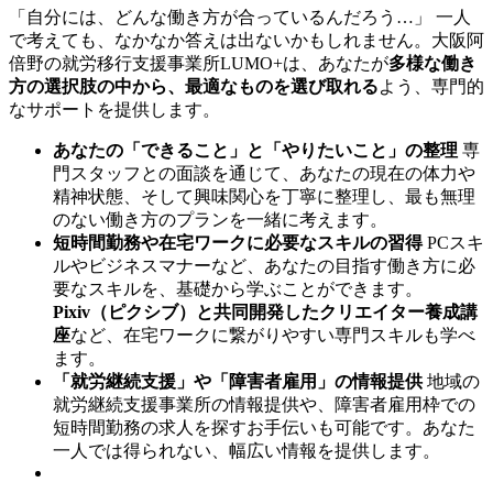
「自分には、どんな働き方が合っているんだろう…」 一人
で考えても、なかなか答えは出ないかもしれません。大阪阿
倍野の就労移行支援事業所LUMO+は、あなたが
多様な働き
方の選択肢の中から、最適なものを選び取れる
よう、専門的
なサポートを提供します。
あなたの「できること」と「やりたいこと」の整理
専
門スタッフとの面談を通じて、あなたの現在の体力や
精神状態、そして興味関心を丁寧に整理し、最も無理
のない働き方のプランを一緒に考えます。
短時間勤務や在宅ワークに必要なスキルの習得
PCスキ
ルやビジネスマナーなど、あなたの目指す働き方に必
要なスキルを、基礎から学ぶことができます。
Pixiv（ピクシブ）と共同開発したクリエイター養成講
座
など、在宅ワークに繋がりやすい専門スキルも学べ
ます。
「就労継続支援」や「障害者雇用」の情報提供
地域の
就労継続支援事業所の情報提供や、障害者雇用枠での
短時間勤務の求人を探すお手伝いも可能です。あなた
一人では得られない、幅広い情報を提供します。