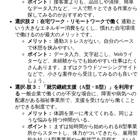
ポイント：
接客業よりも、品出しや清掃、簡単
なデータ入力など、一人で黙々とできる作業から
探してみるのがおすすめです。
選択肢２：在宅ワーク・リモートワークで働く
通勤と
いう大きなエネルギー消費をなくし、慣れた自宅環境
で働けるのが最大のメリットです。
メリット：
通勤ストレスがない。自分のペース
で休憩を挟みやすい。
ポイント：
データ入力、文字起こし、Webライ
ターなど、未経験からでも始めやすい仕事はたく
さんあります。まずはクラウドソーシングサイト
などで、小さな案件から受注してみるのも良いで
しょう。
選択-肢３：「就労継続支援（A型・B型）」を利用す
る
一般企業で働くのが不安な場合に、障害や病気への
配慮がある福祉事業所で、支援を受けながら働くこと
ができる制度です。
メリット：
体調を第一に考えてくれる。同じよ
うな悩みを持つ仲間がいる。
ポイント：
まずは短時間から始められるB型事業
所からスタートし、体力がついてきたら、雇用契
約を結ぶA型事業所や一般就労を目指す、という