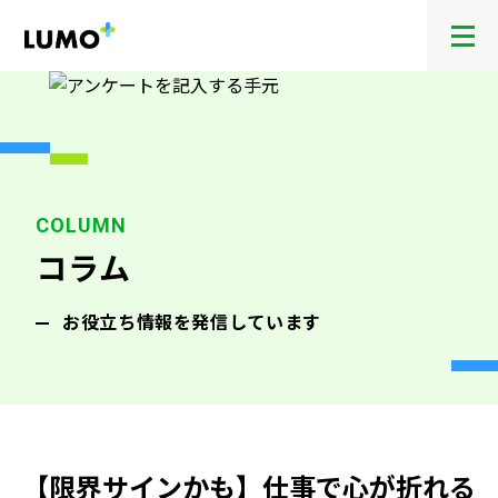
メ
ニ
ュ
ー
を
開
閉
す
る
コラム
お役立ち情報を発信しています
【限界サインかも】仕事で心が折れる