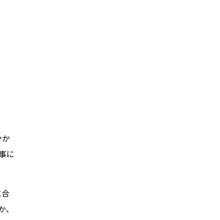
やか
事に
に合
か、