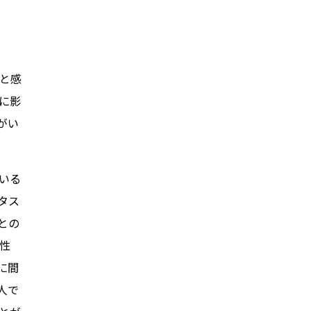
と感
に影
がい
いる
タス
との
性
に間
人で