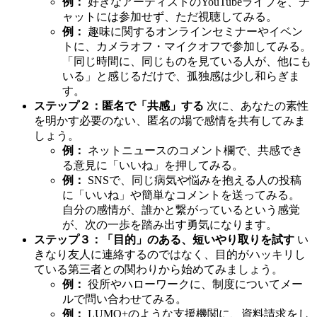
例：
好きなアーティストのYouTubeライブを、チ
ャットには参加せず、ただ視聴してみる。
例：
趣味に関するオンラインセミナーやイベン
トに、カメラオフ・マイクオフで参加してみる。
「同じ時間に、同じものを見ている人が、他にも
いる」と感じるだけで、孤独感は少し和らぎま
す。
ステップ２：匿名で「共感」する
次に、あなたの素性
を明かす必要のない、匿名の場で感情を共有してみま
しょう。
例：
ネットニュースのコメント欄で、共感でき
る意見に「いいね」を押してみる。
例：
SNSで、同じ病気や悩みを抱える人の投稿
に「いいね」や簡単なコメントを送ってみる。
自分の感情が、誰かと繋がっているという感覚
が、次の一歩を踏み出す勇気になります。
ステップ３：「目的」のある、短いやり取りを試す
い
きなり友人に連絡するのではなく、目的がハッキリし
ている第三者との関わりから始めてみましょう。
例：
役所やハローワークに、制度についてメー
ルで問い合わせてみる。
例：
LUMO+のような支援機関に、資料請求をし