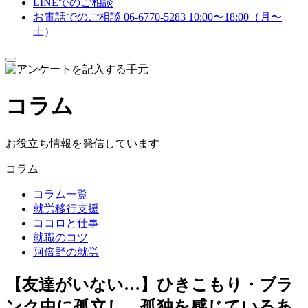
LINEでのご相談
お電話でのご相談
06-6770-5283
10:00〜18:00（月〜
土）
メ
ニ
ュ
コラム
ー
を
開
閉
お役立ち情報を発信しています
す
る
コラム
コラム一覧
就労移行支援
ココロと仕事
就職のコツ
阿倍野の就労
【友達がいない…】ひきこもり・ブラ
ンク中に孤立し、孤独を感じているあ