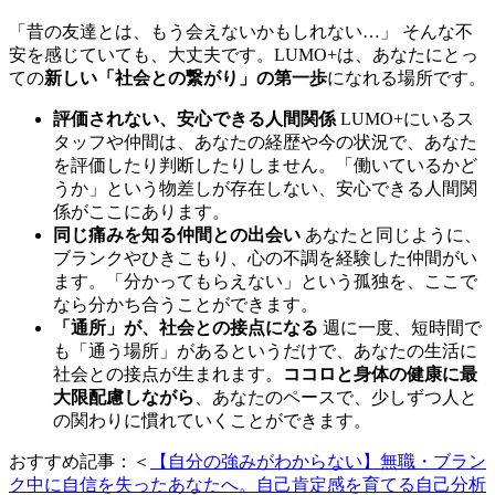
「昔の友達とは、もう会えないかもしれない…」 そんな不
安を感じていても、大丈夫です。LUMO+は、あなたにとっ
ての
新しい「社会との繋がり」の第一歩
になれる場所です。
評価されない、安心できる人間関係
LUMO+にいるス
タッフや仲間は、あなたの経歴や今の状況で、あなた
を評価したり判断したりしません。「働いているかど
うか」という物差しが存在しない、安心できる人間関
係がここにあります。
同じ痛みを知る仲間との出会い
あなたと同じように、
ブランクやひきこもり、心の不調を経験した仲間がい
ます。「分かってもらえない」という孤独を、ここで
なら分かち合うことができます。
「通所」が、社会との接点になる
週に一度、短時間で
も「通う場所」があるというだけで、あなたの生活に
社会との接点が生まれます。
ココロと身体の健康に最
大限配慮しながら
、あなたのペースで、少しずつ人と
の関わりに慣れていくことができます。
おすすめ記事：＜
【自分の強みがわからない】無職・ブラン
ク中に自信を失ったあなたへ。自己肯定感を育てる自己分析