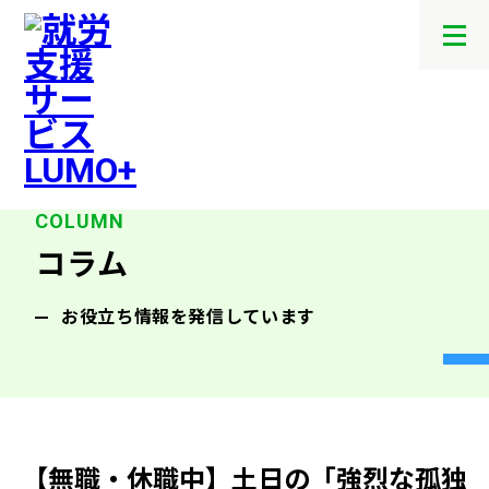
メ
ニ
ュ
ー
を
開
閉
す
る
コラム
お役立ち情報を発信しています
【無職・休職中】土日の「強烈な孤独