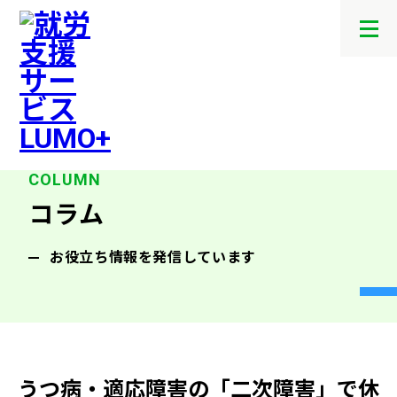
メ
ニ
ュ
ー
を
開
閉
す
る
コラム
お役立ち情報を発信しています
うつ病・適応障害の「二次障害」で休