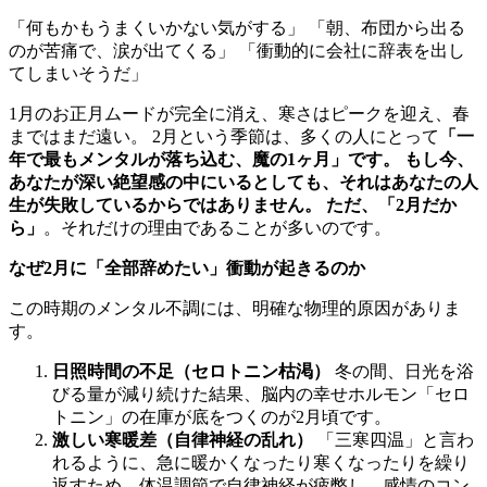
「何もかもうまくいかない気がする」 「朝、布団から出る
のが苦痛で、涙が出てくる」 「衝動的に会社に辞表を出し
てしまいそうだ」
1月のお正月ムードが完全に消え、寒さはピークを迎え、春
まではまだ遠い。 2月という季節は、多くの人にとって
「一
年で最もメンタルが落ち込む、魔の1ヶ月」です。 もし今、
あなたが深い絶望感の中にいるとしても、それはあなたの人
生が失敗しているからではありません。 ただ、「2月だか
ら」
。それだけの理由であることが多いのです。
なぜ2月に「全部辞めたい」衝動が起きるのか
この時期のメンタル不調には、明確な物理的原因がありま
す。
日照時間の不足（セロトニン枯渇）
冬の間、日光を浴
びる量が減り続けた結果、脳内の幸せホルモン「セロ
トニン」の在庫が底をつくのが2月頃です。
激しい寒暖差（自律神経の乱れ）
「三寒四温」と言わ
れるように、急に暖かくなったり寒くなったりを繰り
返すため、体温調節で自律神経が疲弊し、感情のコン