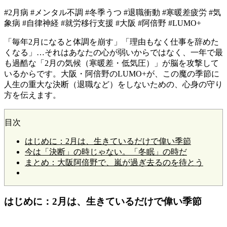
#2月病 #メンタル不調 #冬季うつ #退職衝動 #寒暖差疲労 #気
象病 #自律神経 #就労移行支援 #大阪 #阿倍野 #LUMO+
「毎年2月になると体調を崩す」「理由もなく仕事を辞めた
くなる」…それはあなたの心が弱いからではなく、一年で最
も過酷な「2月の気候（寒暖差・低気圧）」が脳を攻撃して
いるからです。大阪・阿倍野のLUMO+が、この魔の季節に
人生の重大な決断（退職など）をしないための、心身の守り
方を伝えます。
目次
はじめに：2月は、生きているだけで偉い季節
今は「決断」の時じゃない。「冬眠」の時だ
まとめ：大阪阿倍野で、嵐が過ぎ去るのを待とう
はじめに：2月は、生きているだけで偉い季節