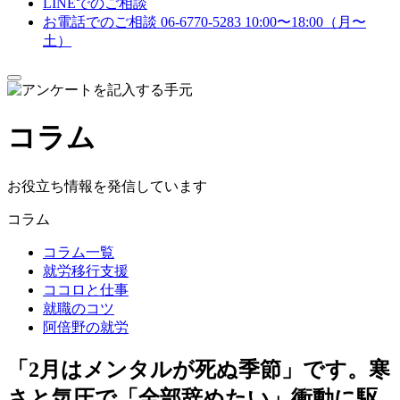
LINEでのご相談
お電話でのご相談
06-6770-5283
10:00〜18:00（月〜
土）
メ
ニ
ュ
コラム
ー
を
開
閉
お役立ち情報を発信しています
す
る
コラム
コラム一覧
就労移行支援
ココロと仕事
就職のコツ
阿倍野の就労
「2月はメンタルが死ぬ季節」です。寒
さと気圧で「全部辞めたい」衝動に駆