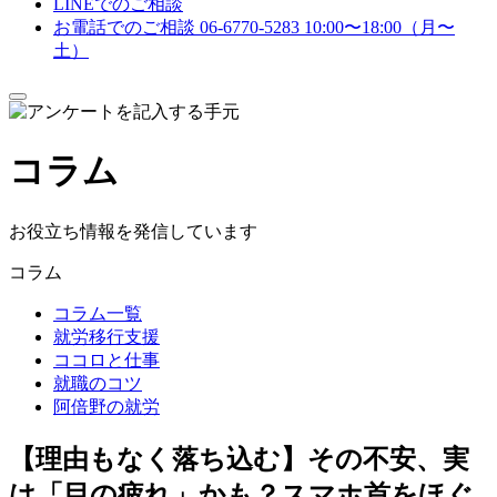
LINEでのご相談
お電話でのご相談
06-6770-5283
10:00〜18:00（月〜
土）
メ
ニ
ュ
コラム
ー
を
開
閉
お役立ち情報を発信しています
す
る
コラム
コラム一覧
就労移行支援
ココロと仕事
就職のコツ
阿倍野の就労
【理由もなく落ち込む】その不安、実
は「目の疲れ」かも？スマホ首をほぐ