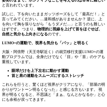
姿勢のままで、ポジティブなことを考えるのは非常に難しい
と言われています。
試しに、下を向いたままガッツポーズをして「最高だ！」と
言ってみてください。…違和感がありませんか？ 逆に、上
を向いて胸を張りながら「もうダメだ…」と言うのも難しい
はずです。 つまり、
物理的に視線を上げて首をほぐせば、
自然と気分も上向きになる
のです。
LUMO+の運動で、視界も気分も「パッ」と明るく
大阪・阿倍野（天王寺駅近く）の就労移行支援LUMO+の運
動プログラムでは、全身だけでなく「目」や「首」のケアも
重視しています。
眼球だけを上下左右に動かす運動
首と肩の連動をスムーズにするストレッチ
これらを行うと、驚くほど視界がクリアになり、「部屋の明
かりがワントーン明るくなった」と感じる方もいます。 視
界が明るくなると、不思議と「まぁ、なんとかなるか」と心
にも余裕が戻ってきます。