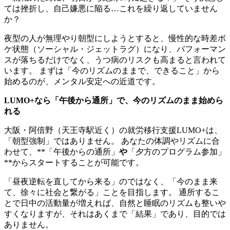
ては挫折し、自己嫌悪に陥る…これを繰り返していません
か？
夜型の人が無理やり朝型にしようとすると、慢性的な時差ボ
ケ状態（ソーシャル・ジェットラグ）になり、パフォーマン
スが落ちるだけでなく、うつ病のリスクも高まると言われて
います。 まずは「今のリズムのままで、できること」から
始めるのが、メンタル安定への近道です。
LUMO+なら「午後から通所」で、今のリズムのまま始めら
れる
大阪・阿倍野（天王寺駅近く）の就労移行支援LUMO+は、
「朝型強制」ではありません。 あなたの体調やリズムに合
わせて、**「午後からの通所」
や
「夕方のプログラム参加」
**からスタートすることが可能です。
「昼夜逆転を直してから来る」のではなく、「今のまま来
て、徐々に社会と繋がる」ことを目指します。 通所するこ
とで日中の活動量が増えれば、自然と睡眠のリズムも整いや
すくなりますが、それはあくまで「結果」であり、目的では
ありません。