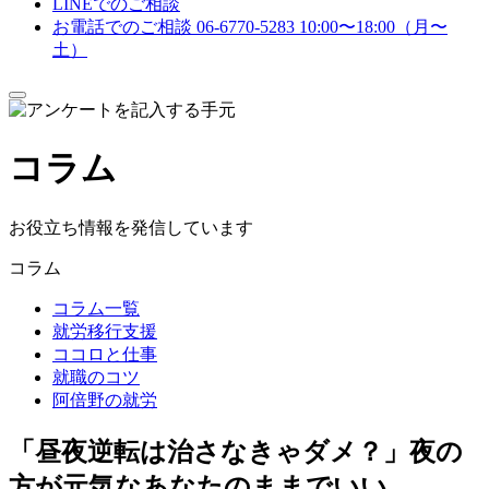
LINEでのご相談
お電話でのご相談
06-6770-5283
10:00〜18:00（月〜
土）
メ
ニ
ュ
コラム
ー
を
開
閉
お役立ち情報を発信しています
す
る
コラム
コラム一覧
就労移行支援
ココロと仕事
就職のコツ
阿倍野の就労
「昼夜逆転は治さなきゃダメ？」夜の
方が元気なあなたのままでいい。