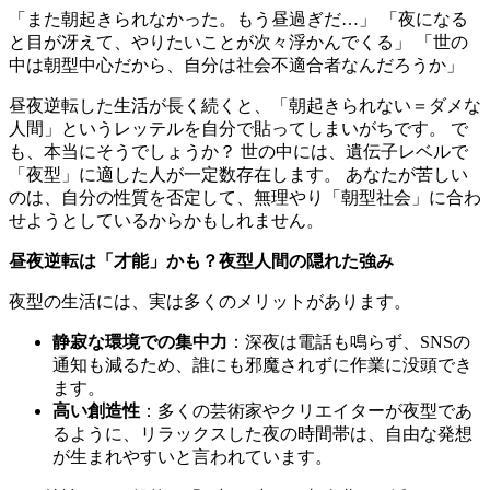
「また朝起きられなかった。もう昼過ぎだ…」 「夜になる
と目が冴えて、やりたいことが次々浮かんでくる」 「世の
中は朝型中心だから、自分は社会不適合者なんだろうか」
昼夜逆転した生活が長く続くと、「朝起きられない＝ダメな
人間」というレッテルを自分で貼ってしまいがちです。 で
も、本当にそうでしょうか？ 世の中には、遺伝子レベルで
「夜型」に適した人が一定数存在します。 あなたが苦しい
のは、自分の性質を否定して、無理やり「朝型社会」に合わ
せようとしているからかもしれません。
昼夜逆転は「才能」かも？夜型人間の隠れた強み
夜型の生活には、実は多くのメリットがあります。
静寂な環境での集中力
：深夜は電話も鳴らず、SNSの
通知も減るため、誰にも邪魔されずに作業に没頭でき
ます。
高い創造性
：多くの芸術家やクリエイターが夜型であ
るように、リラックスした夜の時間帯は、自由な発想
が生まれやすいと言われています。