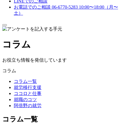
LINEでのご相談
お電話でのご相談
06-6770-5283
10:00〜18:00（月〜
土）
メ
ニ
ュ
コラム
ー
を
開
閉
お役立ち情報を発信しています
す
る
コラム
コラム一覧
就労移行支援
ココロと仕事
就職のコツ
阿倍野の就労
コラム一覧