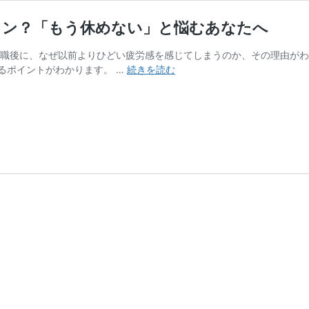
イン？「もう休めない」と悩むあなたへ
復職後に、なぜ以前よりひどい疲労感を感じてしまうのか、その理由がわ
【う
るポイントがわかります。 …
続きを読む
つ
病
復
職
後】
そ
の
疲
労
感、
再
発
の
サ
イ
ン？