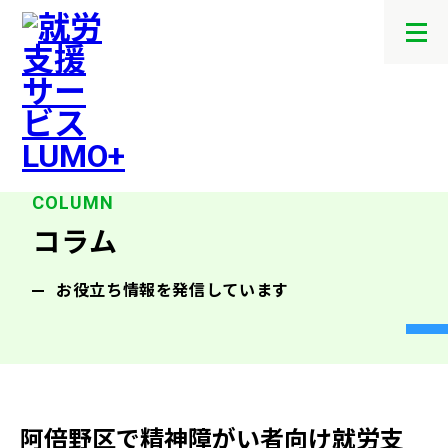
メ
ニ
ュ
ー
を
開
閉
す
る
コラム
お役立ち情報を発信しています
阿倍野区で精神障がい者向け就労支